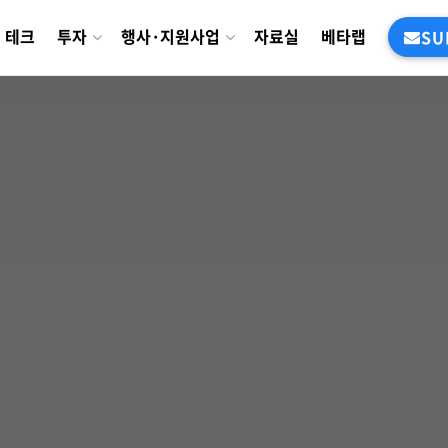
테크
투자
행사·지원사업
자료실
베타랩
SU