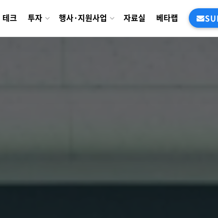
테크
투자
행사·지원사업
자료실
베타랩
SU