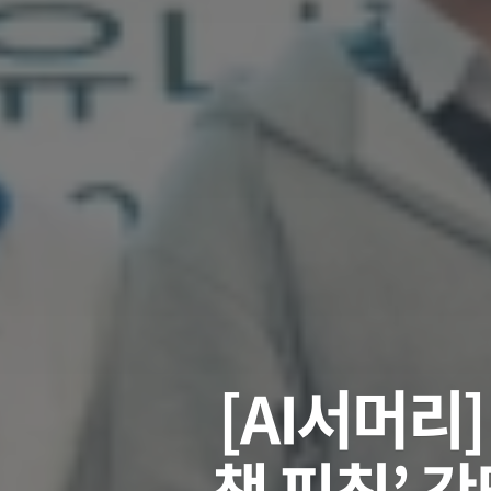
[AI서머리
책 피칭’ 