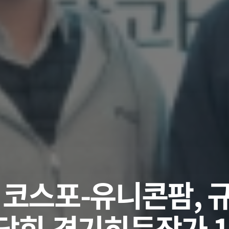
] 코스포-유니콘팜, 규
간담회‧경기히든작가 1