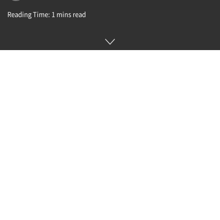
Reading Time: 1 mins read
드라이브 오토파일럿(Drive AutoPilot)은 엔비디아가 발표한
레벨2 자율주행 플랫폼이다. 컨티넨탈, ZF 프리드리히샤펜