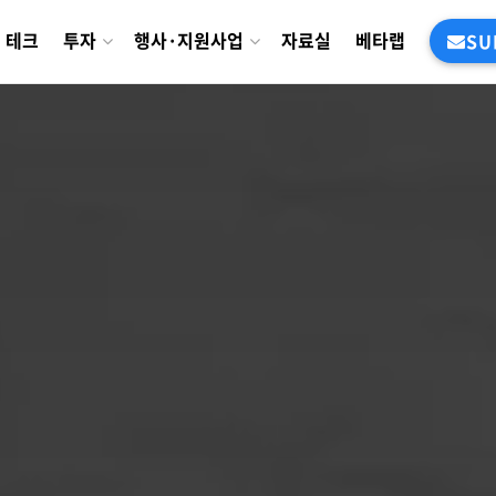
테크
투자
행사·지원사업
자료실
베타랩
SU