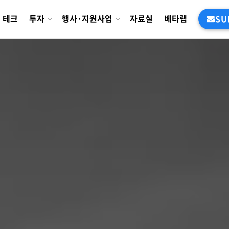
테크
투자
행사·지원사업
자료실
베타랩
SU