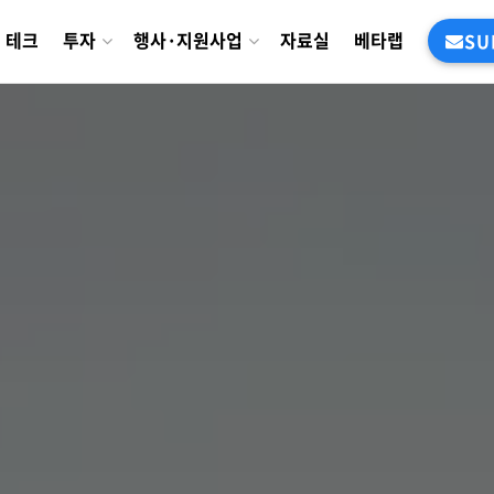
테크
투자
행사·지원사업
자료실
베타랩
SU