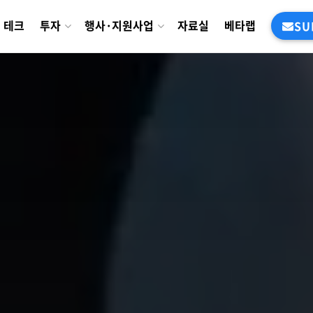
테크
투자
행사·지원사업
자료실
베타랩
SU