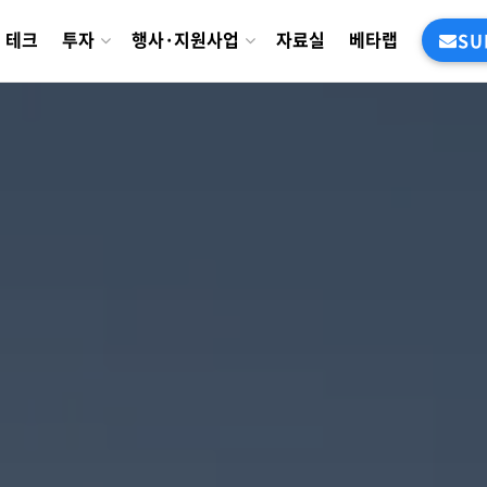
테크
투자
행사·지원사업
자료실
베타랩
SU