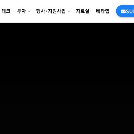
테크
투자
행사·지원사업
자료실
베타랩
SU