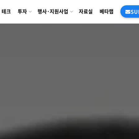
테크
투자
행사·지원사업
자료실
베타랩
SU