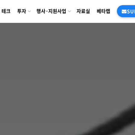
테크
투자
행사·지원사업
자료실
베타랩
SU