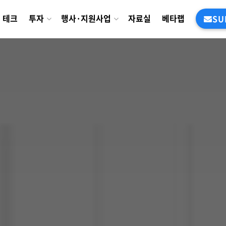
테크
투자
행사·지원사업
자료실
베타랩
SU