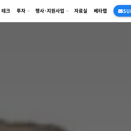
테크
투자
행사·지원사업
자료실
베타랩
SU