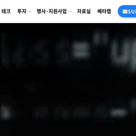
테크
투자
행사·지원사업
자료실
베타랩
SU