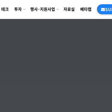
테크
투자
행사·지원사업
자료실
베타랩
SU