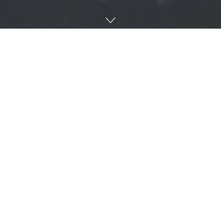
미 항공우주국 나사(NASA)가 노스롭그루먼(Northrop
Grumman)과 달 궤도 게이트웨이를 위한 거주지 모듈 헤일로
(Halo) 개발 계약을 맺었다. 예산은 1억 8,700만 달러에 달한
다.
달 궤도 게이트웨이는 나사가 진행 중인 아르테미스 계획 일부