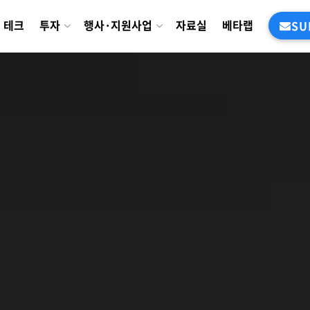
테크
투자
행사·지원사업
자료실
베타랩
SU