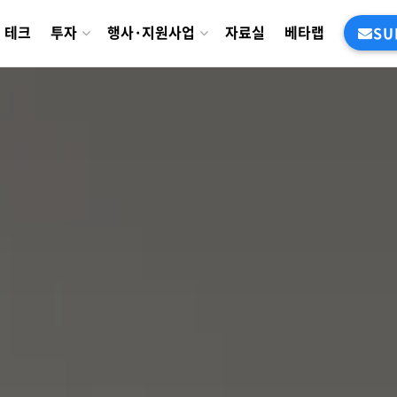
테크
투자
행사·지원사업
자료실
베타랩
SU