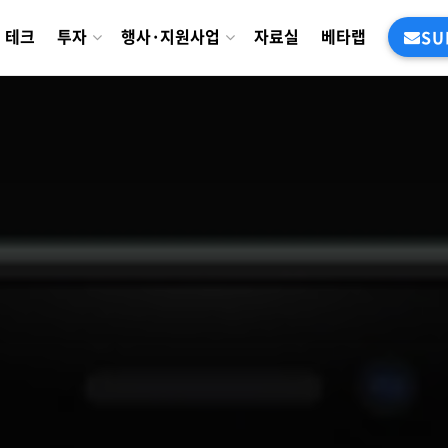
테크
투자
행사·지원사업
자료실
베타랩
SU