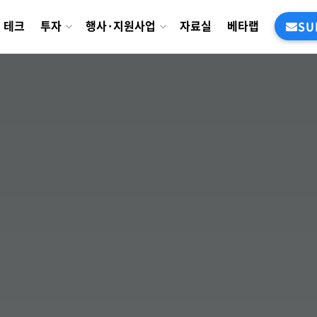
테크
투자
행사·지원사업
자료실
베타랩
SU