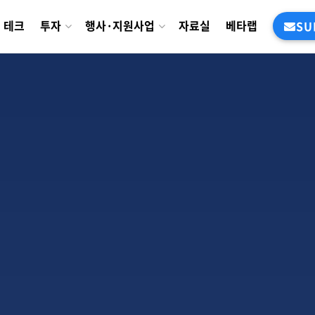
테크
투자
행사·지원사업
자료실
베타랩
SU