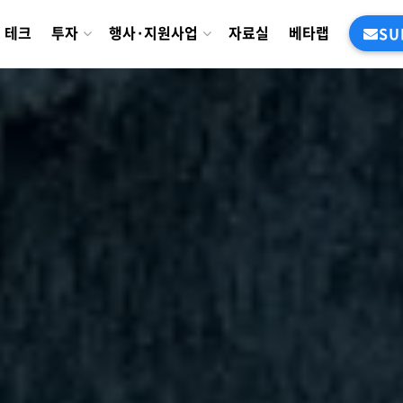
테크
투자
행사·지원사업
자료실
베타랩
SU