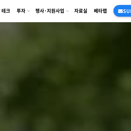
테크
투자
행사·지원사업
자료실
베타랩
SU