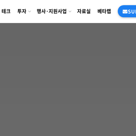
테크
투자
행사·지원사업
자료실
베타랩
SU