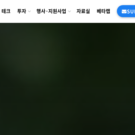
테크
투자
행사·지원사업
자료실
베타랩
SU