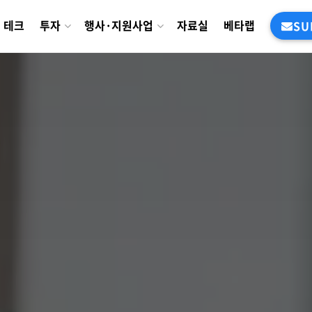
테크
투자
행사·지원사업
자료실
베타랩
SU