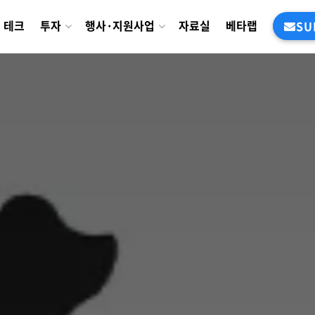
테크
투자
행사·지원사업
자료실
베타랩
SU