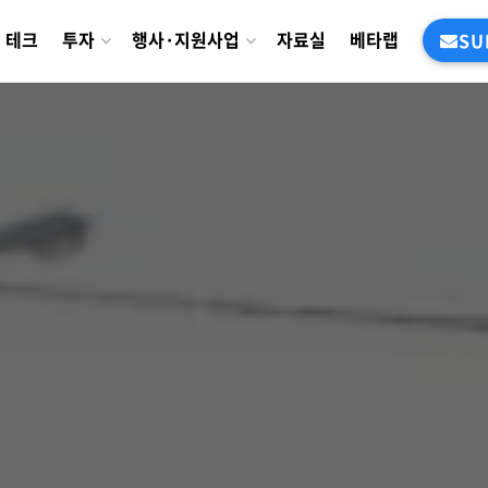
테크
투자
행사·지원사업
자료실
베타랩
SU