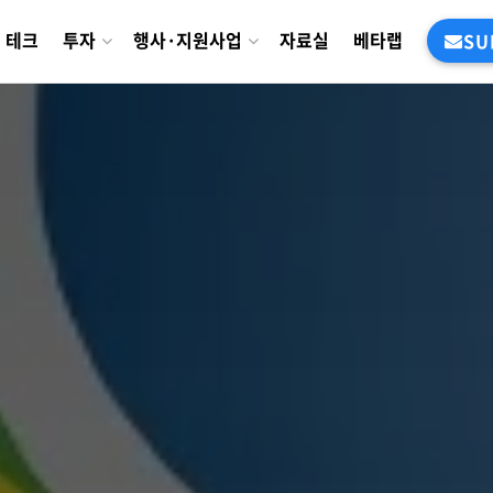
테크
투자
행사·지원사업
자료실
베타랩
SU