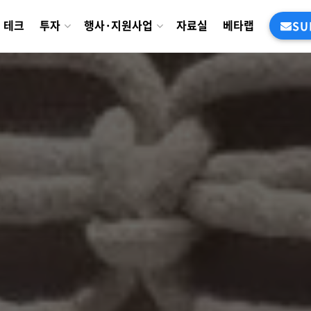
테크
투자
행사·지원사업
자료실
베타랩
SU