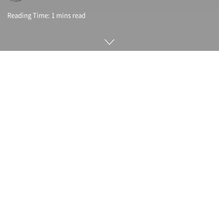
Reading Time: 1 mins read
인텔이 슬림 노트북용 디스크리트 GPU인 인텔 아이리스 Xe 맥
스(Intel Iris Xe MAX)를 10월 31일(현지시간) 발표했다. 인텔
입장에선 1998년 발표한 인텔 740(Intel 740) 이후 22년 만에