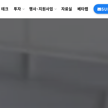
테크
투자
행사·지원사업
자료실
베타랩
SU