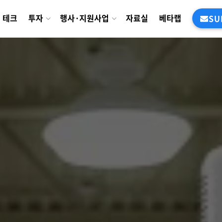
테크
투자
행사·지원사업
자료실
베타랩
SU