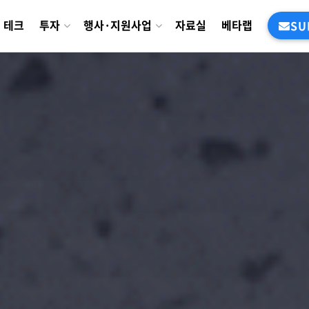
테크
투자
행사·지원사업
자료실
베타랩
SU