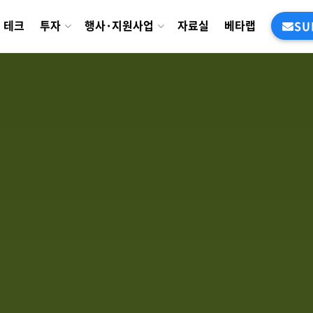
테크
투자
행사·지원사업
자료실
베타랩
SU