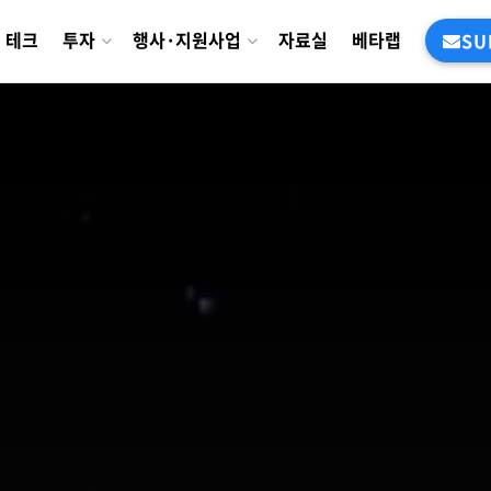
테크
투자
행사·지원사업
자료실
베타랩
SU