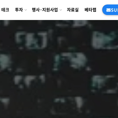
테크
투자
행사·지원사업
자료실
베타랩
SU