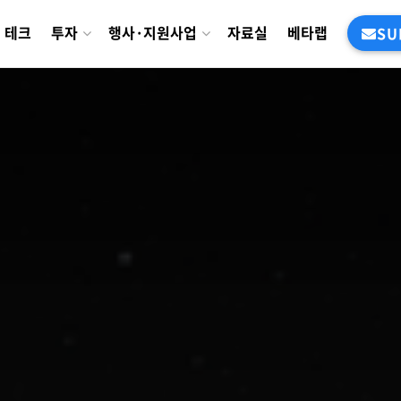
테크
투자
행사·지원사업
자료실
베타랩
SU