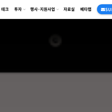
테크
투자
행사·지원사업
자료실
베타랩
SU