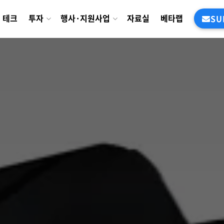
테크
투자
행사·지원사업
자료실
베타랩
SU