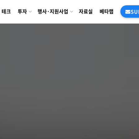
테크
투자
행사·지원사업
자료실
베타랩
SU