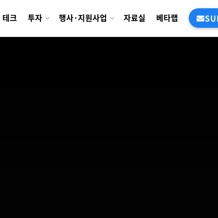
테크
투자
행사·지원사업
자료실
베타랩
SU