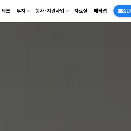
테크
투자
행사·지원사업
자료실
베타랩
SU