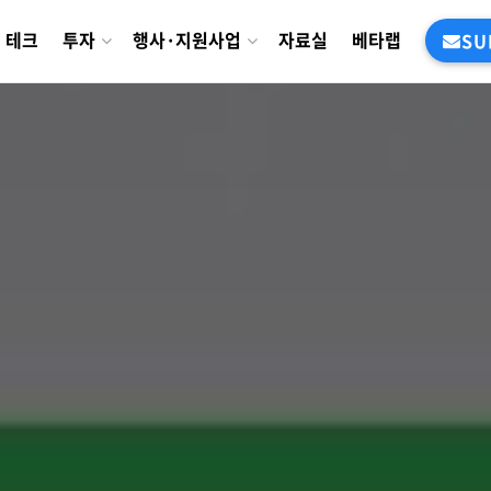
테크
투자
행사·지원사업
자료실
베타랩
SU