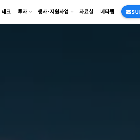
테크
투자
행사·지원사업
자료실
베타랩
SU