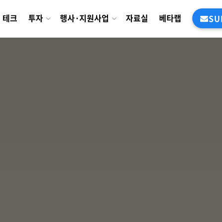
테크
투자
행사·지원사업
자료실
베타랩
SU