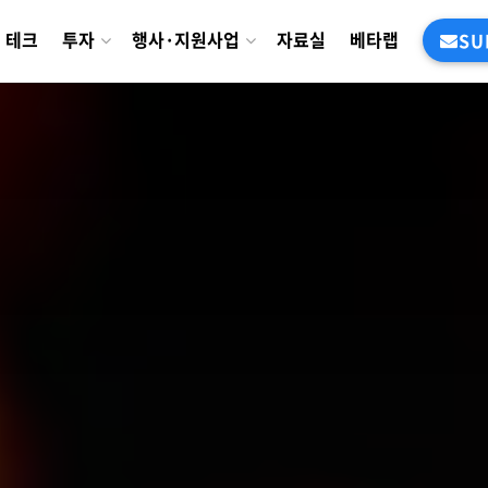
테크
투자
행사·지원사업
자료실
베타랩
SU