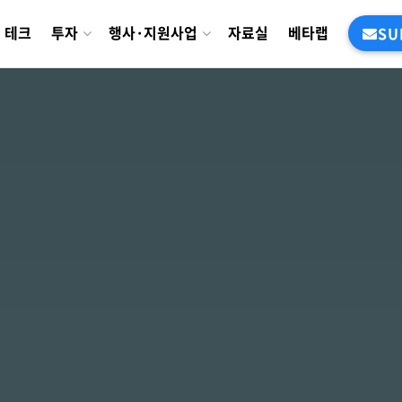
테크
투자
행사·지원사업
자료실
베타랩
SU