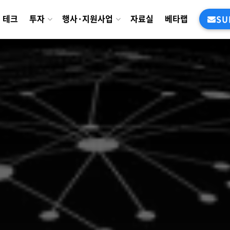
테크
투자
행사·지원사업
자료실
베타랩
SU