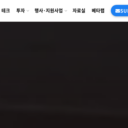
테크
투자
행사·지원사업
자료실
베타랩
SU